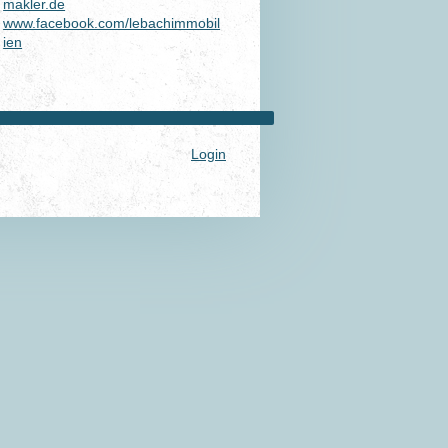
makler.de
www.facebook.com/lebachimmobil
ien
Login